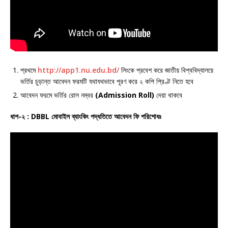
প্রথমে
http://app1.nu.edu.bd/
লিংকে প্রবেশ করে জাতীয় বিশ্ববিদ্যালয়ে
ভর্তির চুড়ান্ত আবেদন ফরমটি যথাযথভাবে পূরণ করে ২ কপি প্রিণ্ট নিতে হবে
আবেদন ফরমে ভর্তির রোল নম্বর
(Admission Roll)
দেয়া থাকবে
ধাপ-২ : DBBL মোবাইল ব্যাংকিং পদ্ধতিতে আবেদন ফি পরিশোধঃ