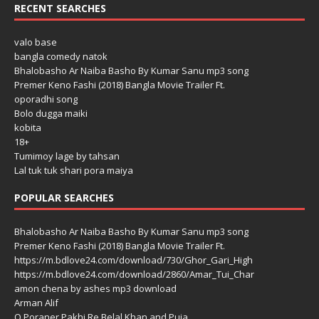
RECENT SEARCHES
valo base
bangla comedy natok
Bhalobasho Ar Naiba Basho By Kumar Sanu mp3 song
Premer Keno Fashi (2018) Bangla Movie Trailer Ft.
oporadhi song
Bolo dugga maiki
kobita
18+
Tumimoy lage by tahsan
Lal tuk tuk shari pora maiya
POPULAR SEARCHES
Bhalobasho Ar Naiba Basho By Kumar Sanu mp3 song
Premer Keno Fashi (2018) Bangla Movie Trailer Ft.
https://m.bdlove24.com/download/730/Ghor_Gari_High
https://m.bdlove24.com/download/2860/Amar_Tui_Char
amon chena by ashes mp3 download
Arman Alif
O Poraner Pakhi Re Belal Khan and Puja