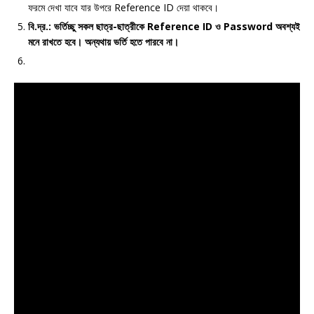
ফরমে দেখা যাবে যার উপরে Reference ID দেয়া থাকবে।
বি.দ্র.: ভর্তিচ্ছু সকল ছাত্র-ছাত্রীকে Reference ID ও Password অবশ্যই
মনে রাখতে হবে। অন্যথায় ভর্তি হতে পারবে না।