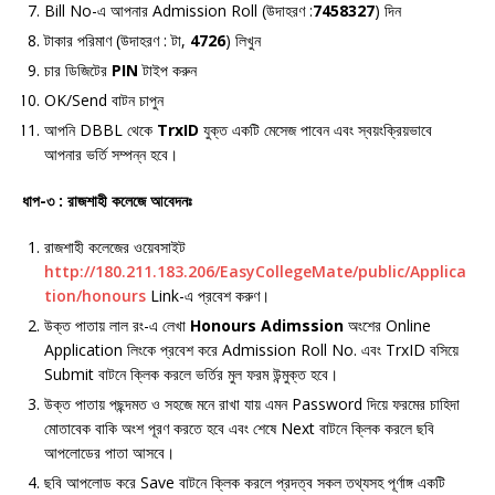
Bill No-এ আপনার Admission Roll (উদাহরণ :
7458327
) দিন
টাকার পরিমাণ (উদাহরণ : টা,
4726
) লিখুন
চার ডিজিটের
PIN
টাইপ করুন
OK/Send বাটন চাপুন
আপনি DBBL থেকে
TrxID
যুক্ত একটি মেসেজ পাবেন এবং স্বয়ংক্রিয়ভাবে
আপনার ভর্তি সম্পন্ন হবে।
ধাপ-৩ : রাজশাহী কলেজে আবেদনঃ
রাজশাহী কলেজের ওয়েবসাইট
http://180.211.183.206/EasyCollegeMate/public/Applica
tion/honours
Link-এ প্রবেশ করুণ।
উক্ত পাতায় লাল রং-এ লেখা
Honours Adimssion
অংশের Online
Application লিংকে প্রবেশ করে Admission Roll No. এবং TrxID বসিয়ে
Submit বাটনে ক্লিক করলে ভর্তির মুল ফরম উন্মুক্ত হবে।
উক্ত পাতায় পছন্দমত ও সহজে মনে রাখা যায় এমন Password দিয়ে ফরমের চাহিদা
মোতাবেক বাকি অংশ পূরণ করতে হবে এবং শেষে Next বাটনে ক্লিক করলে ছবি
আপলোডের পাতা আসবে।
ছবি আপলোড করে Save বাটনে ক্লিক করলে প্রদত্ব সকল তথ্যসহ পূর্ণাঙ্গ একটি